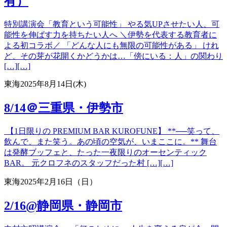
有）
特別講演会「教育という可能性」 やる気UPさせたい人、可
能性を伸ばす力を持ちたい人へ ＼伊勢を代表する教育者に
よる初コラボ／ 「どんな人にも無限の可能性がある」 けれ
ど、その芽が花開くかどうかは…「傍にいる：人」の関わり
[…][…]
東海
2025年8月14日(木)
8/14＠三重県・伊勢市
【1日限りの PREMIUM BAR KUROFUNE】 **──笑って、
飲んで、また笑う。あの頃の空気が、いまここに。** 舞台
は発酵ブッフェと、たった一夜限りのオーセンティック
BAR。 元クロフネのスタッフだった村 […][…]
東海
2025年2月16日（日）
2/16@静岡県・静岡市