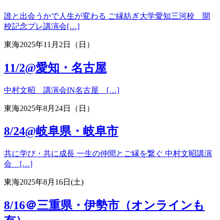
誰と出会うかで人生が変わる ご縁紡ぎ大学愛知三河校 開
校記念プレ講演会[…]
東海
2025年11月2日（日）
11/2@愛知・名古屋
中村文昭 講演会IN名古屋 […]
東海
2025年8月24日（日）
8/24@岐阜県・岐阜市
共に学び・共に成長 一生の仲間とご縁を繋ぐ 中村文昭講演
会 […]
東海
2025年8月16日(土)
8/16＠三重県・伊勢市（オンラインも