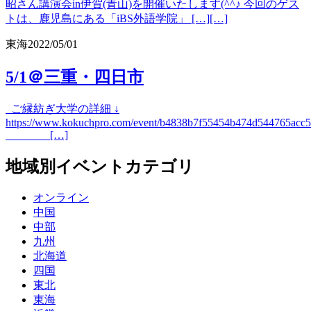
昭さん講演会in伊賀(青山)を開催いたします(^^♪ 今回のゲス
トは、鹿児島にある「iBS外語学院」 […][…]
東海
2022/05/01
5/1＠三重・四日市
ご縁紡ぎ大学の詳細 ↓
https://www.kokuchpro.com/event/b4838b7f55454b474d544765acc5
[…]
地域別イベントカテゴリ
オンライン
中国
中部
九州
北海道
四国
東北
東海