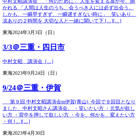
中村文昭講演会 「何のために」 人生を変える扉が今、開
かれる 「人間は人生のうち、会うべき人には必ず出会う。
しかも、一瞬早すぎず、一瞬遅すぎない時に」 笑いあり、
涙ありの２時間を 大切な人と一緒に聞いて下 […][…]
東海
2024年3月3日（日）
3/3＠三重・四日市
中村文昭 講演会 […]
東海
2023年9月24日（日）
9/24＠三重・伊賀
第９回 中村文昭講演会in伊賀(青山) 今回で９回目となり
ました、中村文昭さん講演会。 ・笑いたい方 ・元気が欲し
い方 ・背中を押して欲しい方 ・今を、何かを、変えたい方
・何 […][…]
東海
2023年4月30日