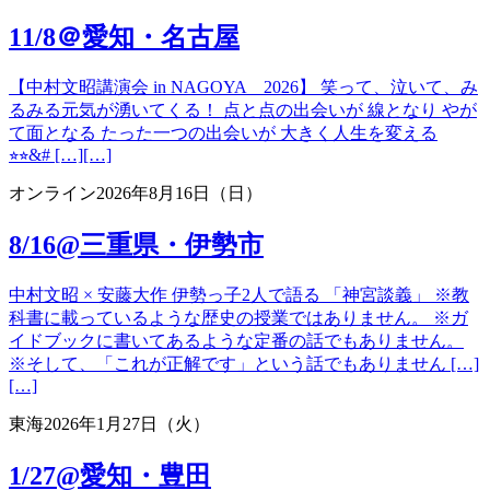
11/8＠愛知・名古屋
【中村文昭講演会 in NAGOYA 2026】 笑って、泣いて、み
るみる元気が湧いてくる！ 点と点の出会いが 線となり やが
て面となる たった一つの出会いが 大きく人生を変える
⭐︎⭐︎&# […][…]
オンライン
2026年8月16日（日）
8/16@三重県・伊勢市
中村文昭 × 安藤大作 伊勢っ子2人で語る 「神宮談義」 ※教
科書に載っているような歴史の授業ではありません。 ※ガ
イドブックに書いてあるような定番の話でもありません。
※そして、「これが正解です」という話でもありません […]
[…]
東海
2026年1月27日（火）
1/27@愛知・豊田