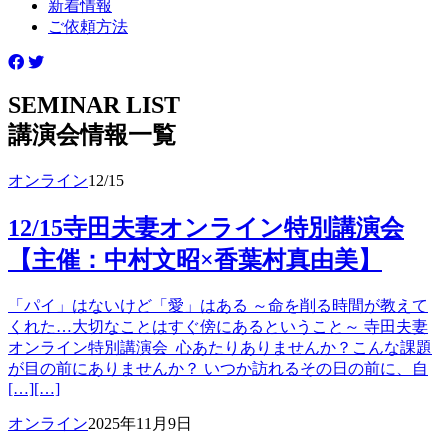
新着情報
ご依頼方法
SEMINAR LIST
講演会情報一覧
オンライン
12/15
12/15寺田夫妻オンライン特別講演会
【主催：中村文昭×香葉村真由美】
「パイ」はないけど「愛」はある ～命を削る時間が教えて
くれた…大切なことはすぐ傍にあるということ～ 寺田夫妻
オンライン特別講演会 心あたりありませんか？こんな課題
が目の前にありませんか？ いつか訪れるその日の前に、自
[…][…]
オンライン
2025年11月9日