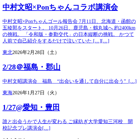
中村文昭×Ponちゃんコラボ講演会
中村文昭×Ponちゃんゴール報告会 7月11日、北海道・函館の
五稜郭をスタート。 10月26日、鹿児島・鶴丸城へ 約2400km
の挑戦。 「令和版・参勤交代」の日本縦断の挑戦。 かつて
人前で自己紹介をするだけで泣いていた […][…]
東北
2026年2月28日（土）
2/28＠福島・郡山
中村文昭講演会 福島 “出会いを通して自分に出会う” […]
東海
2026年1月27日（火）
1/27@愛知・豊田
誰と出会うかで人生が変わる ご縁紡ぎ大学愛知三河校 開
校記念プレ講演会[…]