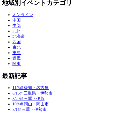
地域別イベントカテゴリ
オンライン
中国
中部
九州
北海道
四国
東北
東海
近畿
関東
最新記事
11/8＠愛知・名古屋
8/16@三重県・伊勢市
8/29＠三重・伊賀
10/4＠岡山・岡山市
8/1＠三重・伊勢市