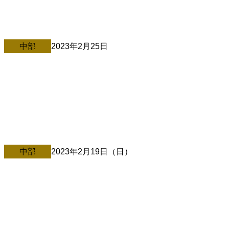
ご縁紡ぎ大学 静岡校 プレ講演会 ① […]
中部
2023年2月25日
2/25＠静岡・浜松
～ご縁紡ぎ大学静岡校プレ講演会～ 2月25日中村文昭講演会
in浜松(静岡県) […]
中部
2023年2月19日（日）
2/19＠新潟・三条市（佐藤ひらりコラボ）
公演内容・お申込みは【申し込みURL】よりご確認下さ