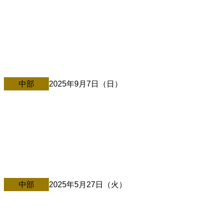
5/17@静岡・富士市
ご縁紡ぎ大学静岡8期 開校記念 −中村文昭プレ講演会− […]
中部
2025年9月7日（日）
9/7＠山梨・都留市
中村文昭講演会 IN山梨 〜どんな時代が来てもワクワク生
きる天職の見つけ方〜 & […][…]
中部
2025年5月27日（火）
5/27＠愛知県・豊田市