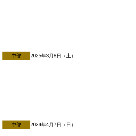
4/5@三重県・四日市市
人間は一生のうち、会うべき人には必ず出会う しかも、一
瞬早すぎず 一瞬遅すぎない時に。 桜咲く季節にあなたの心
にも芽吹きをもたらし 前を向く元気をくれる講演会。[…]
中部
2025年3月8日（土）
3/8＠新潟・三条市（佐藤ひらりコラボ）
公演内容・お申込みは【申し込みURL】よりご確認下さ
い。 感動します！！ハンカチ必須の120分… 【 開場 】
12:30 【 一部開演 】 13:00 dreams com […][…]
中部
2024年4月7日（日）