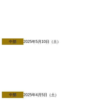
中村文昭講演会 「なんのために」 大人も若者も今一度自
分に問うてほしい 仕事は何のためにしてるのか？ 学校は何
のためにいってるのか？ 何のためにいきてるのか？ そのヒ
ントを講演会で見つけてみませんか？[…]
中部
2025年5月10日（土）
5/10@三重県・南伊勢
中村文昭の〇〇の話 何のために生きるのか 何のために働く
のか 何のために学校に行くのか 笑いあり・感動あり・学び
ありの2時間をお楽しみください。[…]
中部
2025年4月5日（土）