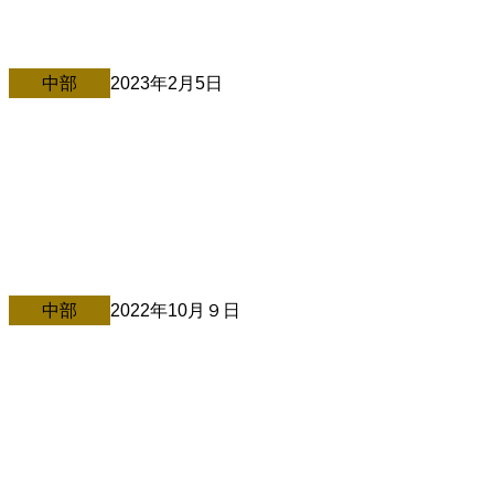
い。 感動します！！ハンカチ必須の120分… 【 開場 】
12:30 【 一部開演 】 13:00 dreams come true […][…]
中部
2023年2月5日
2/5＠静岡・三島
～ご縁紡ぎ大学静岡校プレ講演会～ 2月5日中村文昭講演会
in三島(静岡県) […]
中部
2022年10月９日
東野昭彦 名古屋初開催×公開収録講演会
【 名古屋初開催×公開収録講演会 】 ＼逆から見れば、今必