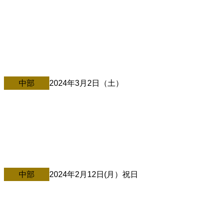
4/7@静岡・富士市
中村文昭 講演会 なんのために 人生を変える扉が今、開
かれる […]
中部
2024年3月2日（土）
3/2＠静岡・浜松
ご縁紡ぎ大学 静岡校 プレ講演 ② […]
中部
2024年2月12日(月）祝日
2/12＠静岡・駿東郡