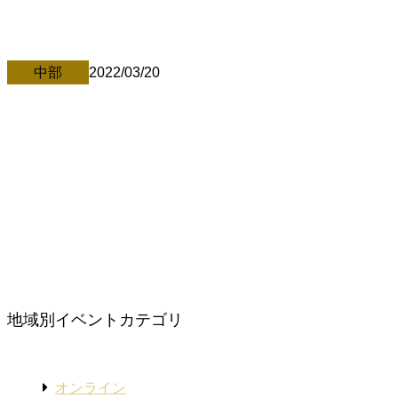
要な教育が見えてる／ 子育ての「逆」の視点 自立支援施設
耕せにっぽん 代表取締役 東野昭彦 ＿＿＿＿＿＿＿＿ クロフ
ネだからできる、超お得セミナー \3000の […][…]
中部
2022/03/20
3/20 ＠山梨・甲州市
中村文昭講演会in山梨 （フナクボ先生のラスト授業付
き） 日時：令和４年3月20日（日） 場所：山梨県甲州市民
文化会館大ホール 日程：11：00 開場 12：00 開演
『生徒が誰も寝ない』 […][…]
地域別イベントカテゴリ
オンライン