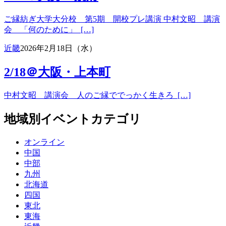
ご縁紡ぎ大学大分校 第5期 開校プレ講演 中村文昭 講演
会 「何のために」 […]
近畿
2026年2月18日（水）
2/18＠大阪・上本町
中村文昭 講演会 人のご縁ででっかく生きろ […]
地域別イベントカテゴリ
オンライン
中国
中部
九州
北海道
四国
東北
東海