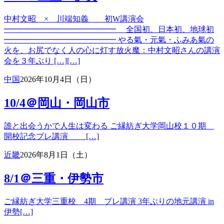
中村文昭 × 川端知義 初W講演会
━━━━━━━━━━━━━━ 全国初、日本初、地球初
━━━━━━━━━━━━━━ やる氣・元氣・ふみあ氣の
火を、お尻でなく人の心に灯す放火魔：中村文昭さんの講演
会を３年ぶり […][…]
中国
2026年10月4日（日）
10/4＠岡山・岡山市
誰と出会うかで人生は変わる ご縁紡ぎ大学岡山校１０期
開校記念プレ講演 […]
近畿
2026年8月1日（土）
8/1＠三重・伊勢市
ご縁紡ぎ大学三重校 4期 プレ講演 3年ぶりの地元講演 in
伊勢[…]