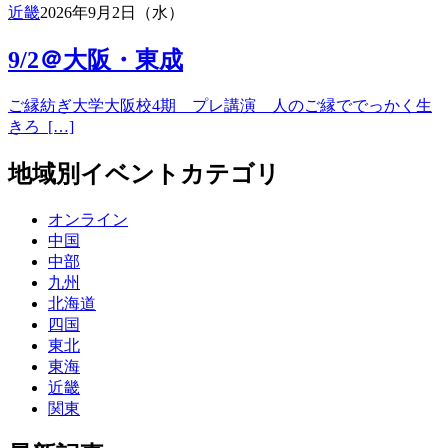
近畿
2026年9月2日（水）
9/2＠大阪・東成
ご縁紡ぎ大学大阪校4期 プレ講演 人のご縁ででっかく生
きろ […]
地域別イベントカテゴリ
オンライン
中国
中部
九州
北海道
四国
東北
東海
近畿
関東