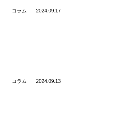
コラム
2024.09.17
自分を信じる人に、人はついてくる
人の上に立つ人間に必要なことは 前向きの姿勢を示すこ
と。 無理をしてでも、自らを鼓舞し 「絶好調」 の気分
を持ち続けることです。 僕も、意識的に 「自画 […][…]
コラム
2024.09.13
だらしない人は経営者になるといい
勉強も好きじゃなくて 器用でもなくて その上だらしがな
い⋯⋯。 そんな僕は、将来いったい どんな仕事に就いた