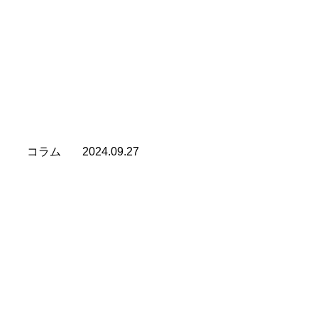
いっぱい仕事を振られる人に
不況などが続き 一人がやるべき仕事も多くなり 疲れを訴
える人も増えてきました。 もちろん、過労死の危険にさら
されるほど 仕事が多いのは問題です。 そういうと […][…]
コラム
2024.09.27
就職先は社長や働いている人を見て決める
職を決めるにあたって大事なことは 会社の規模の大きさ
や ネームバリューではなく そのあと何十年もの間 幸せ
を感じながら 過ごせるかどうかだと思っています。 […]
[…]