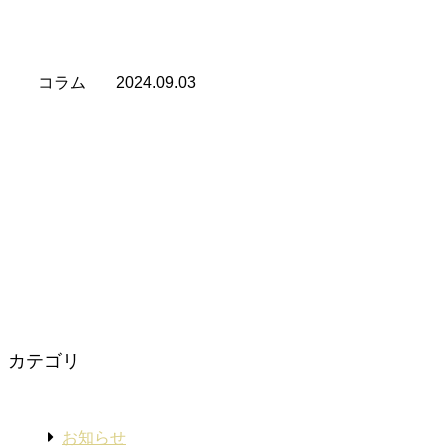
こすことが 多いように思います。 恋愛にも、人の性格は
顕著に表れるようです。 モテる・モテないにかかわらず
&nb […][…]
コラム
2024.09.03
周りの人を喜ばせるだけでいい
突き上げるほどの夢や目標を持ち 着地点を決めて猛烈に
努力する 「目標達成型」の人の生き方は 本当にすばらし
いと思います。 そこまでの情熱的な夢を持てる人は 日本
人の割 […][…]
カテゴリ
お知らせ