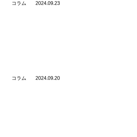
コラム
2024.09.23
そ、そ、そ、それ！すごくやばいですよ！
僕は絶対に、特に若い人に対しては 愚痴をこぼしませ
ん。 大人から聞かされた愚痴は 若い人の柔らかい心と頭
に刷り込まれ 呪縛になってしまうからです。 世の中が
[…][…]
コラム
2024.09.20
自分の脳みそだけで考えるから苦しい
壁にぶつかったとき いつも同じ悩みで苦しんでいる人が
います。 遭遇する問題は違うかもしれませんが 同じ悩み
で苦しんでいるような 錯覚をするのは い […][…]