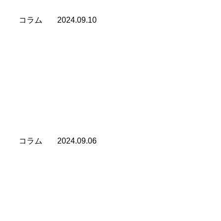
らいいんだろうと 高校生の頃、随分悩みました。 […][…]
コラム
2024.09.10
褒めない人の「まあまあ」は最高の褒め言葉
師匠の元で修業を終え 独立をしたときに 「一生、お前の
ことは褒めん」と 宣言されてしまいました。 師匠は、僕
の仕事がうまくいったときでも 天狗にならないように &nb
[…][…]
コラム
2024.09.06
何度でも立ちあがろう
人の性格は複雑で、悩みの多い人は マイナスの錯覚を起