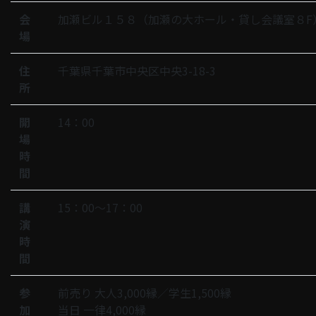
会
加瀬ビル１５８（加瀬の大ホール・貸し会議室８F
場
住
千葉県千葉市中央区中央3-18-3
所
開
14：00
場
時
間
講
15：00〜17：00
演
時
間
参
前売り 大人3,000縁／学生1,500縁
加
当日 一律4,000縁