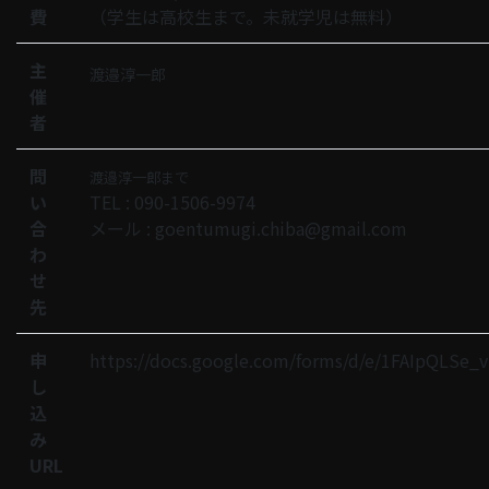
費
（学生は高校生まで。未就学児は無料）
主
渡邉淳一郎
催
者
問
渡邉淳一郎まで
い
TEL : 090-1506-9974
合
メール : goentumugi.chiba@gmail.com
わ
せ
先
申
https://docs.google.com/forms/d/e/1FAIpQLS
し
込
み
URL