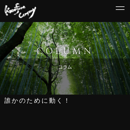
HOME
講演について
COLUMN
講演会情報
コラム
その他
お客様の声
誰かのために動く！
新着情報
ご依頼方法